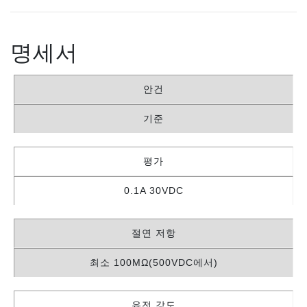
명세서
안건
기준
평가
0.1A 30VDC
절연 저항
최소 100MΩ(500VDC에서)
유전 강도