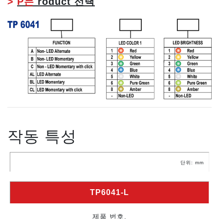
>
P는
roduct 선택
작동 특성
단위: mm
TP6041-L
제품 번호.