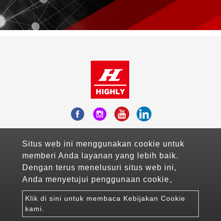
Add：Fl.10-3, No.738, Chung-Cheng Road ,
Situs web ini menggunakan cookie untuk
Zhonghe District , New Taipei City, Taiwan
memberi Anda layanan yang lebih baik.
Mail：sales@highlyelec.com.tw
Dengan terus menelusuri situs web ini,
TEL：+886-2-8226-1490
Anda menyetujui penggunaan cookie。
FAX：+886-2-8226-1600
Klik di sini untuk membaca Kebijakan Cookie
Copyright © 2026 Highly Electric Co., Ltd All rights
kami.
reserved.
Atteipo.
网站地图