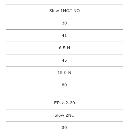
Slow 1NC/1NO
30
41
6.5 N
45
19.0 N
80
EP-x-2-20
Slow 2NC
30