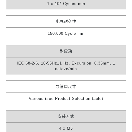
7
1 x 10
Cycles min
电气耐久性
150,000 Cycle min
耐震动
IEC 68-2-6, 10-55Hz±1 Hz, Excursion: 0.35mm, 1
octave/min
导管口尺寸
Various (see Product Selection table)
安装方式
4 x M5