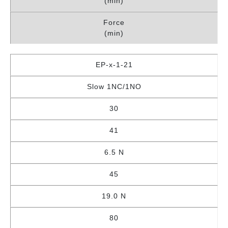
(min)
Force
(min)
EP-x-1-21
Slow 1NC/1NO
30
41
6.5 N
45
19.0 N
80