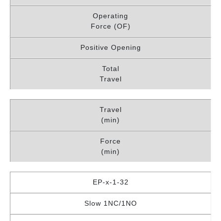
Operating
Force (OF)
Positive Opening
Total
Travel
Travel
(min)
Force
(min)
EP-x-1-32
Slow 1NC/1NO