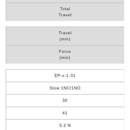
Total
Travel
Travel
(min)
Force
(min)
EP-x-1-31
Slow 1NC/1NO
30
41
5.2 N