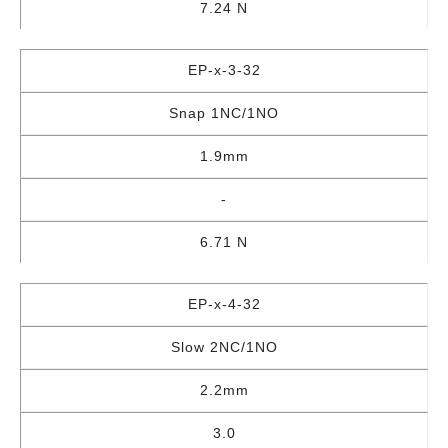
7.24 N
EP-x-3-32
Snap 1NC/1NO
1.9mm
-
6.71 N
EP-x-4-32
Slow 2NC/1NO
2.2mm
3.0