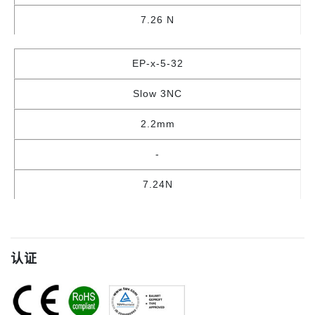
7.26 N
EP-x-5-32
Slow 3NC
2.2mm
-
7.24N
认证