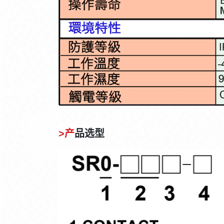
>产
品选型