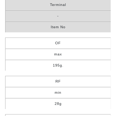
Terminal
-
Item No
OF
max
195g.
RF
min
28g