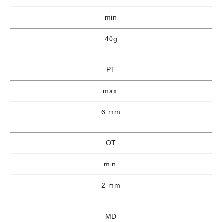
min
40g
PT
max.
6 mm
OT
min.
2 mm
MD