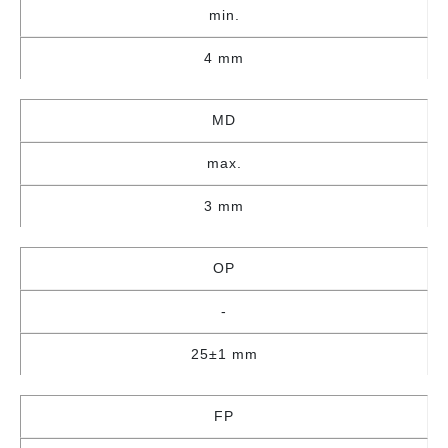
min.
4 mm
MD
max.
3 mm
OP
-
25±1 mm
FP