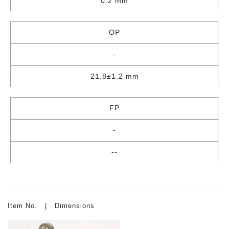
0.2 mm
OP
-
21.8±1.2 mm
FP
-
--
Item No. | Dimensions