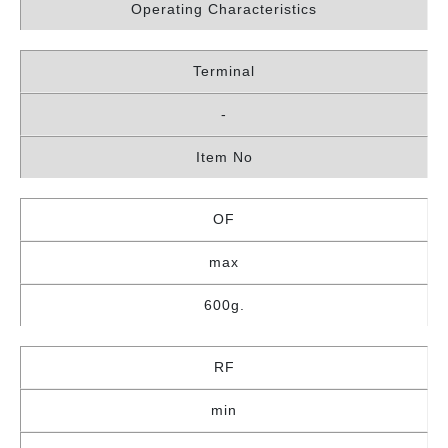
Operating Characteristics
Terminal
-
Item No
OF
max
600g.
RF
min