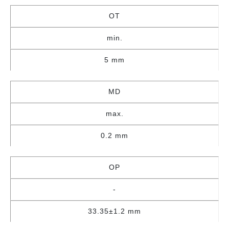
OT
min.
5 mm
MD
max.
0.2 mm
OP
-
33.35±1.2 mm