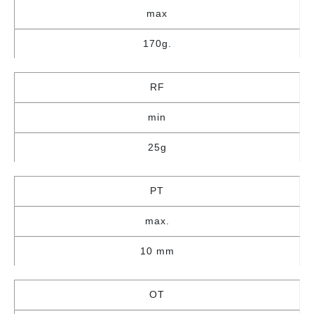
max
170g.
RF
min
25g
PT
max.
10 mm
OT