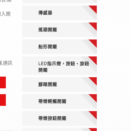
傳感器
流入開
搖頭開關
船形開關
備,通訊
LED指示燈，按鈕、旋鈕
開關
腳踏開關
帶燈輕觸開關
帶燈按鈕開關