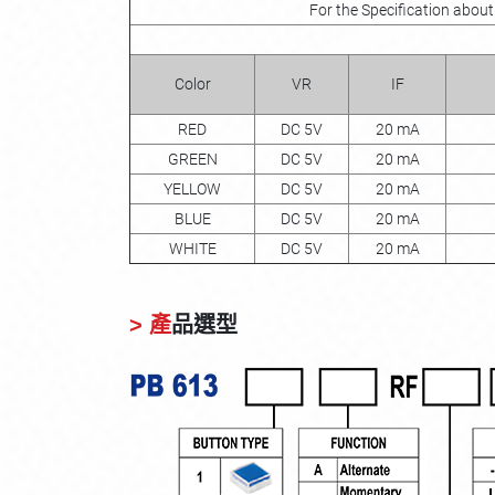
For the Specification abou
Color
VR
IF
RED
DC 5V
20 mA
GREEN
DC 5V
20 mA
YELLOW
DC 5V
20 mA
BLUE
DC 5V
20 mA
WHITE
DC 5V
20 mA
> 產
品選型