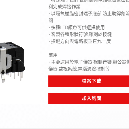
利完成焊接作業
• 以環氧樹脂密封端子底部,防止助銲劑
關
• 多種LED顏色可供選擇使用
• 客製各種形狀符號,雕刻於按鍵
• 按鍵方向與電路板垂直九十度
Next
應用
• 主要運用於電子儀器,視聽音響,辦公設
儀器,監視系統,電腦週邊控制等
檔案下載
加入詢問