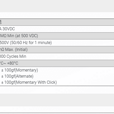
範
A 30VDC
MΩ Min (at 500 VDC)
500V (50/60 Hz for 1 minute)
Ω Max. (Initial)
000 Cycles Min
°C~ +80°C
 ± 100gf(Momentary)
 ± 100gf(Alternate)
 ± 100gf(Momentary With Click)