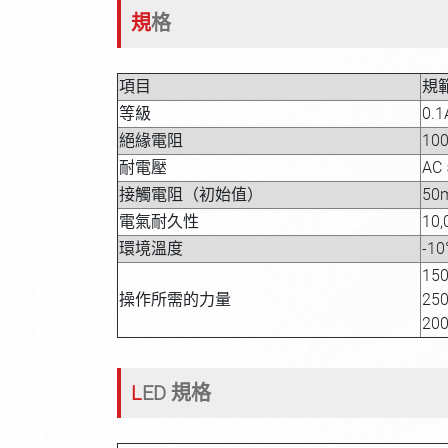
規格
項目
規
等級
0.1
絕緣電阻
100
耐電壓
AC 
接觸電阻（初始值）
50m
電氣耐久性
10,
環境溫度
-10
150
操作所需的力量
250
200
LED 規格