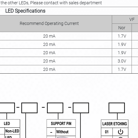
t the other LEDs, Please contact with sales department
LED Specifications
VF
Recommend Operating Current
Nor
20 mA
1.7V
20 mA
1.9V
20 mA
1.9V
20 mA
3.0V
20 mA
1.7V