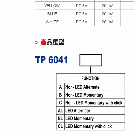
YELLOW
DC 5V
20 mA
BLUE
DC 5V
20 mA
WHITE
DC 5V
20 mA
> 產
品選型