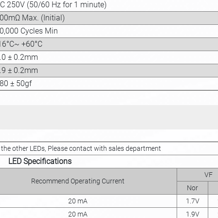
C 250V (50/60 Hz for 1 minute)
00mΩ Max. (Initial)
0,000 Cycles Min
16°C~ +60°C
.0 ± 0.2mm
.9 ± 0.2mm
80 ± 50gf
t the other LEDs, Please contact with sales department
LED Specifications
VF
Recommend Operating Current
Nor
20 mA
1.7V
20 mA
1.9V