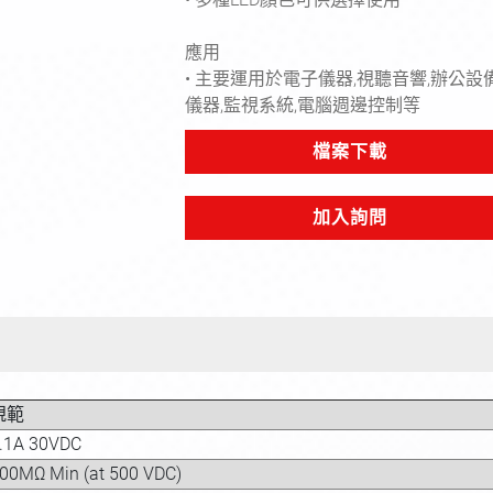
應用
• 主要運用於電子儀器,視聽音響,辦公設
Next
儀器,監視系統,電腦週邊控制等
檔案下載
加入詢問
規範
.1A 30VDC
00MΩ Min (at 500 VDC)