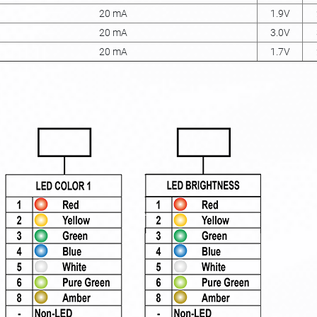
20 mA
1.9V
20 mA
3.0V
20 mA
1.7V