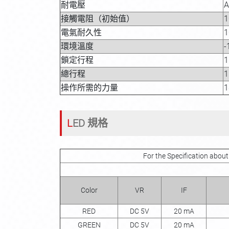
耐電壓
A
接觸電阻（初始值）
1
電氣耐久性
1
環境溫度
-
鎖定行程
1
總行程
1
操作所需的力量
1
LED 規格
For the Specification abou
Color
VR
IF
RED
DC 5V
20 mA
GREEN
DC 5V
20 mA