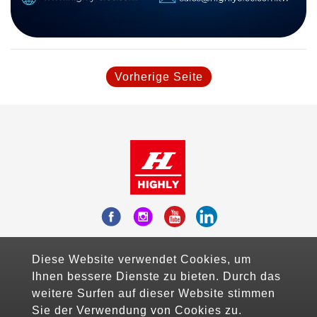
Vorherige Seite
Add：Fl.10-3, No.738, Chung-Cheng Road ,
Diese Website verwendet Cookies, um
Zhonghe District , New Taipei City, Taiwan
Ihnen bessere Dienste zu bieten. Durch das
Mail：sales@highlyelec.com.tw
weitere Surfen auf dieser Website stimmen
TEL：+886-2-8226-1490
Sie der Verwendung von Cookies zu.
FAX：+886-2-8226-1600