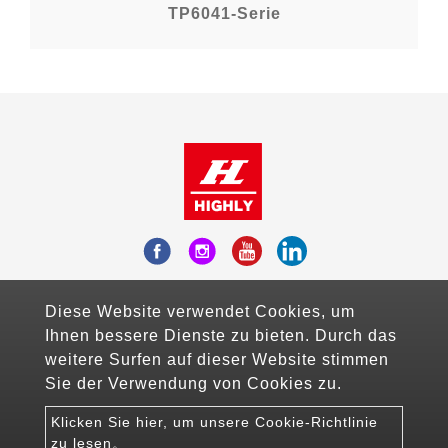
TP6041-Serie
Add：Fl.10-3, No.738, Chung-Cheng Road ,
Diese Website verwendet Cookies, um
Zhonghe District , New Taipei City, Taiwan
Ihnen bessere Dienste zu bieten. Durch das
Mail：sales@highlyelec.com.tw
weitere Surfen auf dieser Website stimmen
TEL：+886-2-8226-1490
Sie der Verwendung von Cookies zu.
FAX：+886-2-8226-1600
Klicken Sie hier, um unsere Cookie-Richtlinie
Copyright © 2026 Highly Electric Co., Ltd All rights
zu lesen。