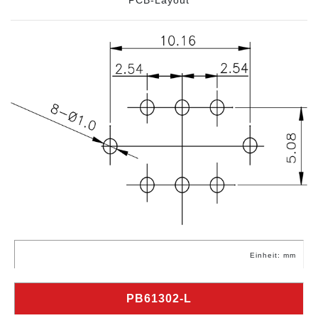
PCB-Layout
Einheit: mm
PB61302-L