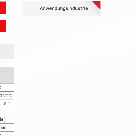
Anwendungsindustrie
C
00 VDC)
 für 1
ial)
 min
C