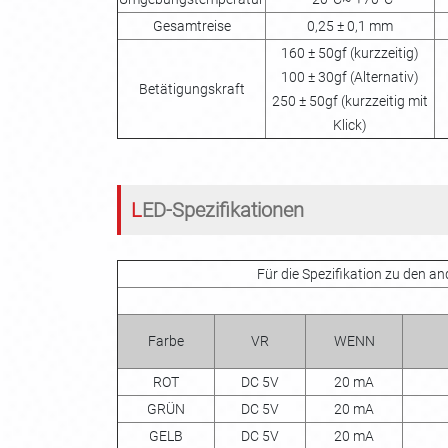
Gesamtreise
0,25 ± 0,1 mm
160 ± 50gf (kurzzeitig)
100 ± 30gf (Alternativ)
Betätigungskraft
250 ± 50gf (kurzzeitig mit
Klick)
LED-Spezifikationen
Für die Spezifikation zu den a
Farbe
VR
WENN
ROT
DC 5V
20 mA
GRÜN
DC 5V
20 mA
GELB
DC 5V
20 mA