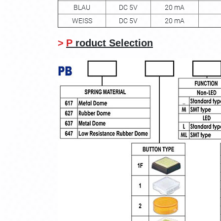
BLAU
DC 5V
20 mA
WEISS
DC 5V
20 mA
>
P
roduct Selection