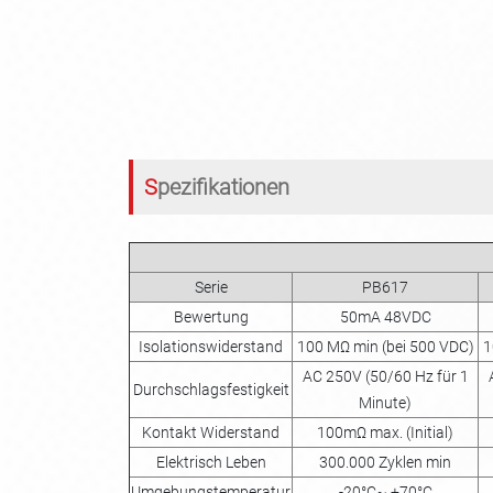
Spezifikationen
Serie
PB617
Bewertung
50mA 48VDC
Isolationswiderstand
100 MΩ min (bei 500 VDC)
1
AC 250V (50/60 Hz für 1
Durchschlagsfestigkeit
Minute)
Kontakt Widerstand
100mΩ max. (Initial)
Elektrisch Leben
300.000 Zyklen min
Umgebungstemperatur
-20°C~ +70°C