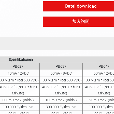
Datei download
加入詢問
Spezifikationen
PB627
PB637
PB647
10mA 12VDC
50mA 48VDC
50mA 12VD
00 MΩ min (bei 500 VDC)
100 MΩ min (bei 500 VDC)
100 MΩ min (bei 5
AC 250V (50/60 Hz für 1
AC 250V (50/60 Hz für 1
AC 250V (50/60 Hz
Minute)
Minute)
Minute)
500mΩ max. (Initial)
100mΩ max. (Initial)
20mΩ max. (Init
100.000 Zyklen min
300.000 Zyklen min
100.000 Zyklen
-20°C~ +70°C
-20°C~ +70°C
-20°C~ +70°