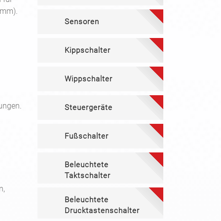
4mm).
Sensoren
Kippschalter
Wippschalter
ungen.
Steuergeräte
Fußschalter
Beleuchtete
Taktschalter
n,
Beleuchtete
Drucktastenschalter