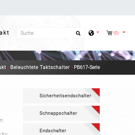
takt
(0)
ukt
Beleuchtete Taktschalter
PB617-Serie
Sicherheitsendschalter
Schnappschalter
n.
Endschalter
 für