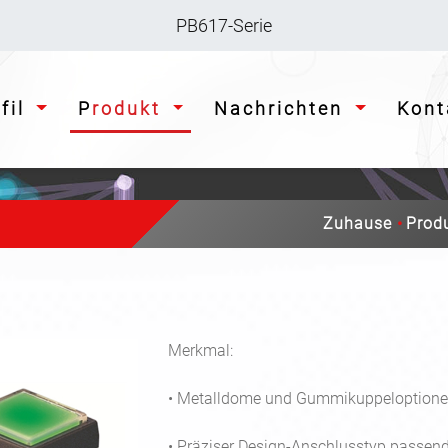
PB617-Serie
ofil
Produkt
Nachrichten
Kon
Zuhause
Prod
Merkmal:
• Metalldome und Gummikuppeloptione
• Präziser Design-Anschlusstyp passend