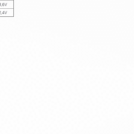
3,6V
2,4V