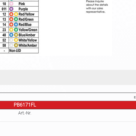
E
PB6171FL
Art.-Nr.