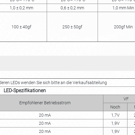
1,0 ± 0,2 mm
0,6 ± 0,2 mm
1,0 mm Min
100 ± 40gf
250 ± 50gf
200gf Min
nderen LEDs wenden Sie sich bitte an die Verkaufsabteilung
LED-Spezifikationen
VF
Empfohlener Betriebsstrom
Noch
20 mA
1,7V
20 mA
1,9V
20 mA
1,9V