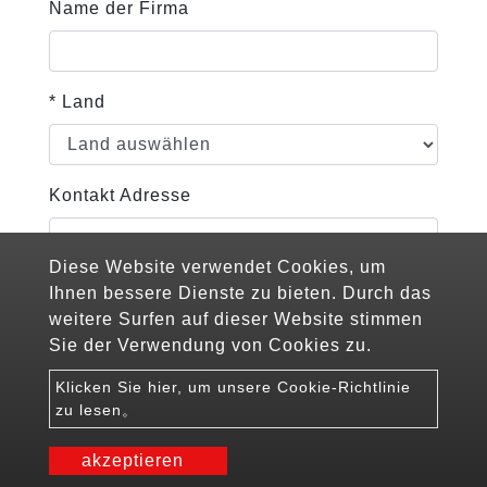
Name der Firma
* Land
Kontakt Adresse
Diese Website verwendet Cookies, um
Anfrage zu Produkten
Ihnen bessere Dienste zu bieten. Durch das
weitere Surfen auf dieser Website stimmen
Sie der Verwendung von Cookies zu.
* Anfrageinhalt
Klicken Sie hier, um unsere Cookie-Richtlinie
zu lesen。
akzeptieren