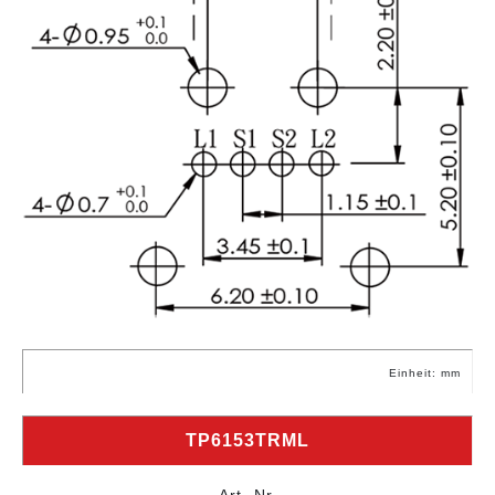
Einheit: mm
TP6153TRML