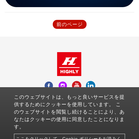
前のページ
このウェブサイトは、もっと良いサービスを提
Add：Fl.10-3, No.738, Chung-Cheng Road ,
供するためにクッキーを使用しています。 こ
Zhonghe District , New Taipei City, Taiwan
のウェブサイトを閲覧し続けることにより、あ
Mail：sales@highlyelec.com.tw
なたはクッキーの使用に同意したことになりま
TEL：+886-2-8226-1490
す。
FAX：+886-2-8226-1600
ここをクリックして、Cookie ポリシーをお読みく