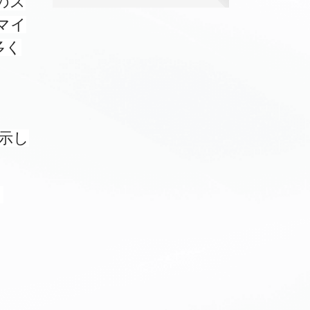
のス
マイ
多く
示し
ま