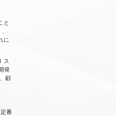
こと
く、
れに
ロ ス
開発
り、顧
の定番