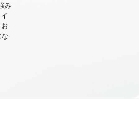
強み
タイ
てお
Cな