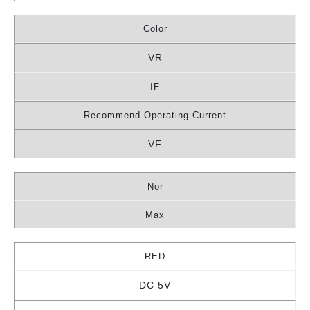
Color
VR
IF
Recommend Operating Current
VF
Nor
Max
RED
DC 5V