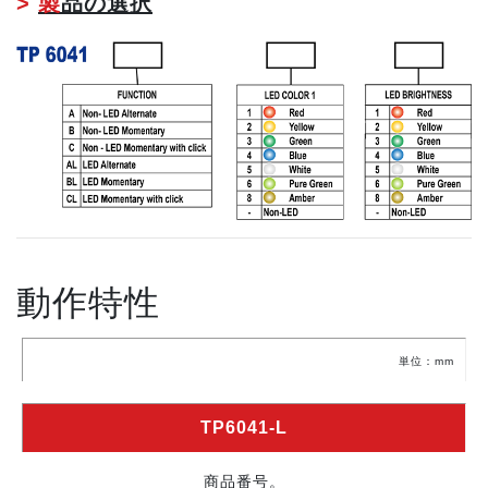
>
製
品の選択
動作特性
単位：mm
TP6041-L
商品番号。