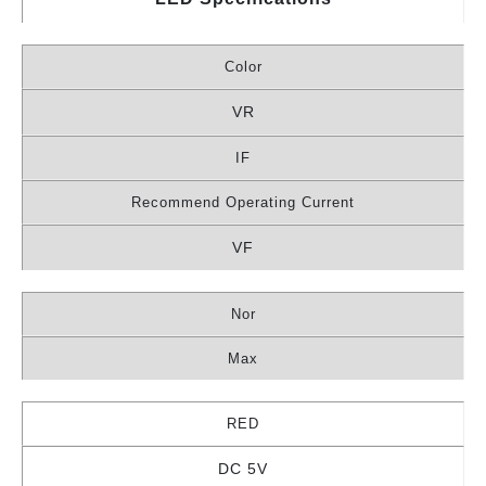
Color
VR
IF
Recommend Operating Current
VF
Nor
Max
RED
DC 5V