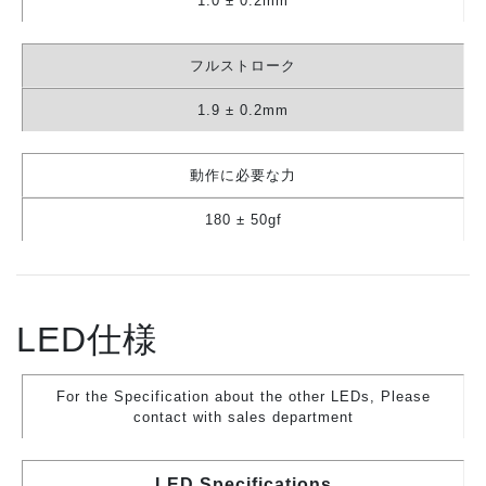
1.0 ± 0.2mm
フルストローク
1.9 ± 0.2mm
動作に必要な力
180 ± 50gf
LED仕様
For the Specification about the other LEDs, Please
contact with sales department
LED Specifications