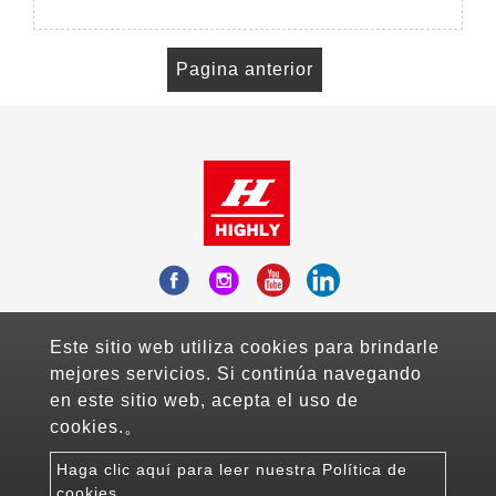
Pagina anterior
Add：Fl.10-3, No.738, Chung-Cheng Road ,
Este sitio web utiliza cookies para brindarle
Zhonghe District , New Taipei City, Taiwan
mejores servicios. Si continúa navegando
Mail：sales@highlyelec.com.tw
en este sitio web, acepta el uso de
TEL：+886-2-8226-1490
cookies.。
FAX：+886-2-8226-1600
Haga clic aquí para leer nuestra Política de
Copyright © 2026 Highly Electric Co., Ltd All rights
cookies。