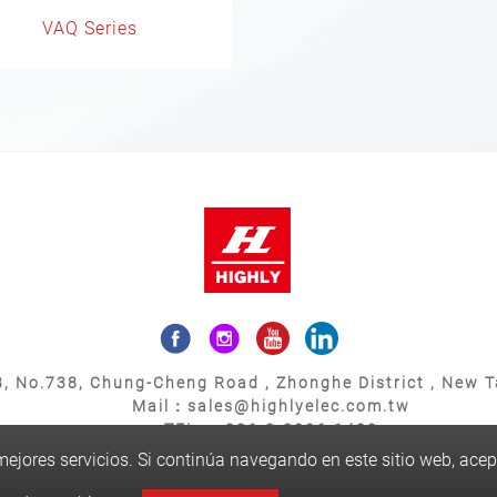
VAQ Series
, No.738, Chung-Cheng Road , Zhonghe District , New Ta
Mail：sales@highlyelec.com.tw
TEL：+886-2-8226-1490
FAX：+886-2-8226-1600
e mejores servicios. Si continúa navegando en este sitio web, ace