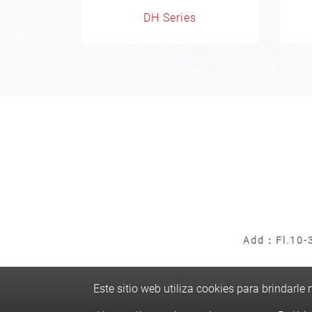
DH Series
Add：Fl.10-3
Este sitio web utiliza cookies para brindarl