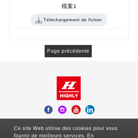
檔案1
Téléchargement de fichier
Page précédente
Add：Fl.10-3, No.738, Chung-Cheng Road ,
Ce site Web utilise des cookies pour vous
Zhonghe District , New Taipei City, Taiwan
fournir de meilleurs services. En
Mail：sales@highlyelec.com.tw