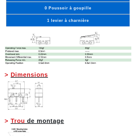
0 Poussoir à goupille
1 levier à charnière
>
Dimensions
>
Trou
de montage