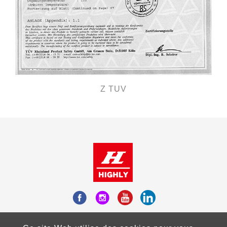
Z TUV
Add：Fl.10-3, No.738, Chung-Cheng Road ,