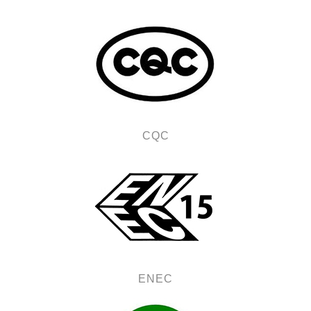
CQC
ENEC