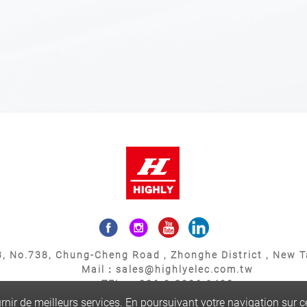
, No.738, Chung-Cheng Road , Zhonghe District , New Ta
Mail：sales@highlyelec.com.tw
TEL：+886-2-8226-1490
FAX：+886-2-8226-1600
nir de meilleurs services. En poursuivant votre navigation sur ce