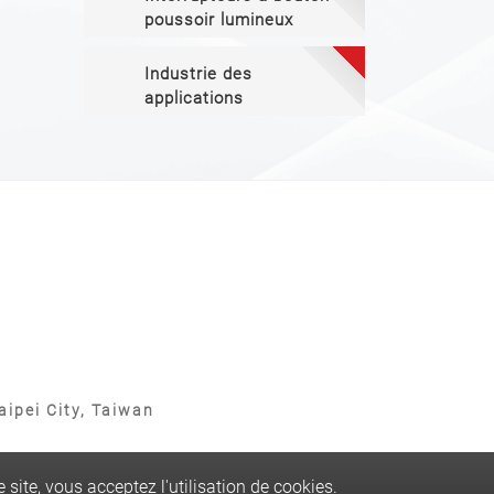
poussoir lumineux
Industrie des
applications
ipei City, Taiwan
 site, vous acceptez l'utilisation de cookies.