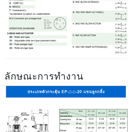
ลักษณะการทำงาน
ประเภทตัวกระตุ้น EP-□-□-20 แขนลูกกลิ้ง