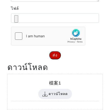
ไฟล์
ส่ง
ดาวน์โหลด
檔案1
ดาวน์โหลด