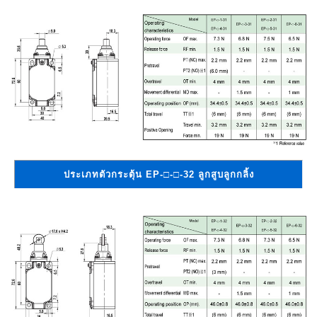
ประเภทตัวกระตุ้น EP-□-□-32 ลูกสูบลูกกลิ้ง